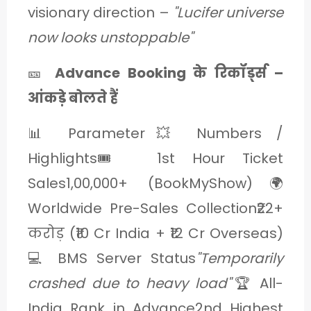
visionary direction –
"Lucifer universe
now looks unstoppable"
🎫
Advance Booking के रिकॉर्ड्स –
आंकड़े बोलते हैं
📊 Parameter💥 Numbers /
Highlights🎟️ 1st Hour Ticket
Sales1,00,000+ (BookMyShow)🌍
Worldwide Pre-Sales Collection₹22+
करोड़ (₹10 Cr India + ₹12 Cr Overseas)
💻 BMS Server Status
"Temporarily
crashed due to heavy load"
🏆 All-
India Rank in Advance2nd Highest