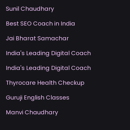
S
unil Chaudhary
B
est SEO Coach in India
J
ai Bharat Samachar
I
ndia's Leading Digital Coach
I
ndia's Leading Digital Coach
T
hyrocare Health Checkup
G
uruji English Classes
M
anvi Chaudhary