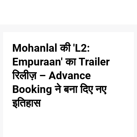
S
n
C
c
O
Mohanlal की 'L2:
N
Empuraan' का Trailer
T
रिलीज़ – Advance
A
C
Booking ने बना दिए नए
u
T
इतिहास
A
B