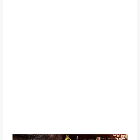
O
U
T
C
A
T
E
G
O
R
Y