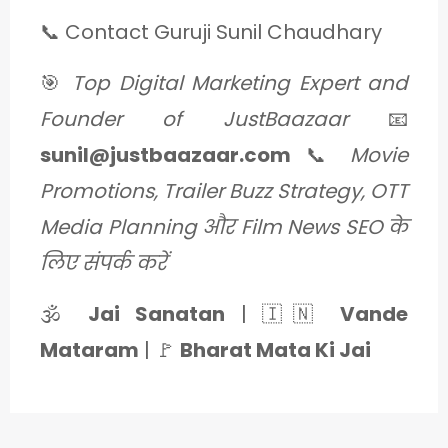
📞 Contact Guruji Sunil Chaudhary
🎯
Top Digital Marketing Expert and
Founder of JustBaazaar
📧
sunil@justbaazaar.com
📞
Movie
Promotions, Trailer Buzz Strategy, OTT
Media Planning और Film News SEO के
लिए संपर्क करें
🕉️
Jai Sanatan
| 🇮🇳
Vande
Mataram
| 🚩
Bharat Mata Ki Jai