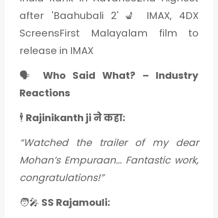
after 'Baahubali 2'💺 IMAX, 4DX
ScreensFirst Malayalam film to
release in IMAX
🗣️
Who Said What? – Industry
Reactions
🕴️
Rajinikanth ji ने कहा:
“Watched the trailer of my dear
Mohan’s Empuraan... Fantastic work,
congratulations!”
🧑‍🎤
SS Rajamouli: