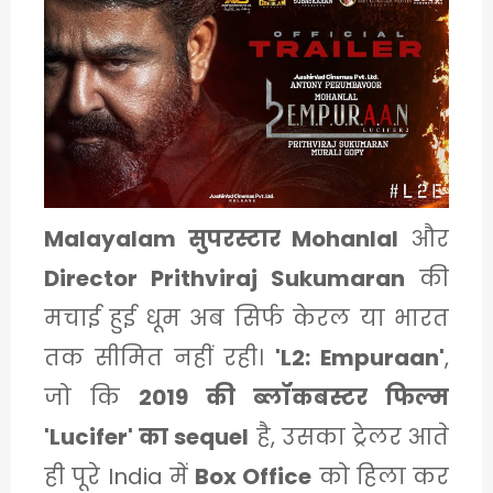
1
C
A
T
E
Malayalam सुपरस्टार Mohanlal
और
G
Director Prithviraj Sukumaran
की
O
मचाई हुई धूम अब सिर्फ केरल या भारत
R
तक सीमित नहीं रही।
'L2: Empuraan'
,
Y
जो कि
2019 की ब्लॉकबस्टर फिल्म
2
'Lucifer' का sequel
है, उसका ट्रेलर आते
ही पूरे India में
Box Office
को हिला कर