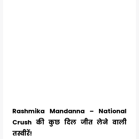
O
U
T
C
A
T
E
G
O
Rashmika Mandanna – National
R
Crush की कुछ दिल जीत लेने वाली
Y
तस्वीरें!