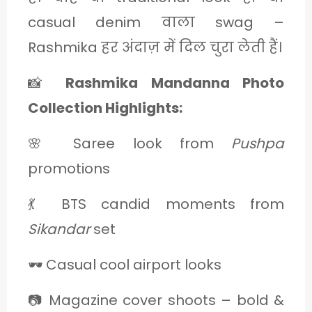
C
casual denim वाला swag –
A
Rashmika हर अंदाज़ में दिल चुरा लेती हैं।
T
📸
Rashmika Mandanna Photo
E
G
Collection Highlights:
O
🌸 Saree look from
Pushpa
R
promotions
Y
💃 BTS candid moments from
3
Sikandar
set
🕶️ Casual cool airport looks
📷 Magazine cover shoots – bold &