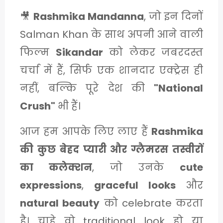
1
🎥
Rashmika Mandanna
, जो इन दिनों
Salman Khan के साथ अपनी आने वाली
C
फिल्म
Sikandar
को लेकर जबरदस्त
A
चर्चा में हैं, सिर्फ एक शानदार एक्ट्रेस ही
T
नहीं, बल्कि पूरे देश की
"National
E
Crush"
भी हैं।
G
आज हम आपके लिए लाए हैं
Rashmika
O
की कुछ बेहद प्यारी और ग्लैमरस तस्वीरों
R
का कलेक्शन
, जो उनके
cute
Y
expressions
,
graceful looks
और
2
natural beauty
को celebrate करता
है। चाहे वो traditional look हो या