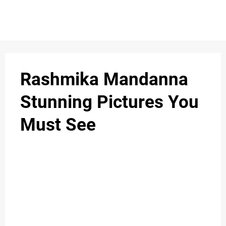
S
n
C
c
O
Rashmika Mandanna
N
Stunning Pictures You
T
Must See
A
C
u
T
A
B