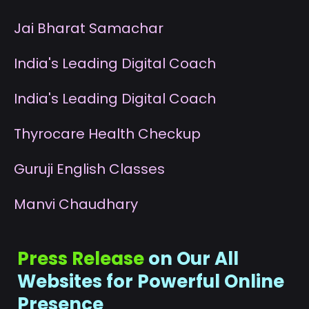
J
ai Bharat Samachar
I
ndia's Leading Digital Coach
I
ndia's Leading Digital Coach
T
hyrocare Health Checkup
G
uruji English Classes
M
anvi Chaudhary
Press Release
on Our All
Websites for Powerful Online
Presence