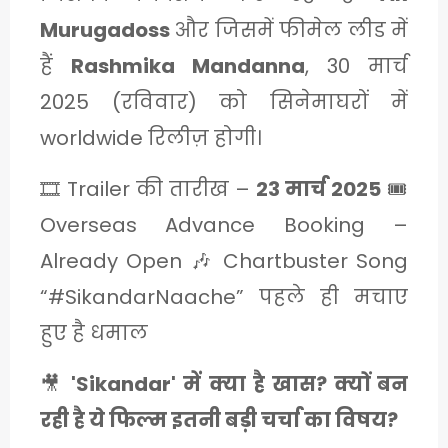
C
Murugadoss
और जिसमें फीमेल लीड में
A
हैं
Rashmika Mandanna
, 30 मार्च
T
2025 (रविवार) को सिनेमाघरों में
E
worldwide रिलीज़ होगी।
G
🎞️ Trailer की तारीख –
23 मार्च 2025
🎟️
O
R
Overseas Advance Booking –
Y
Already Open 🎶 Chartbuster Song
3
“#SikandarNaache” पहले ही मचाए
हुए है धमाल
🎥
'Sikandar' में क्या है खास? क्यों बन
रही है ये फिल्म इतनी बड़ी चर्चा का विषय?