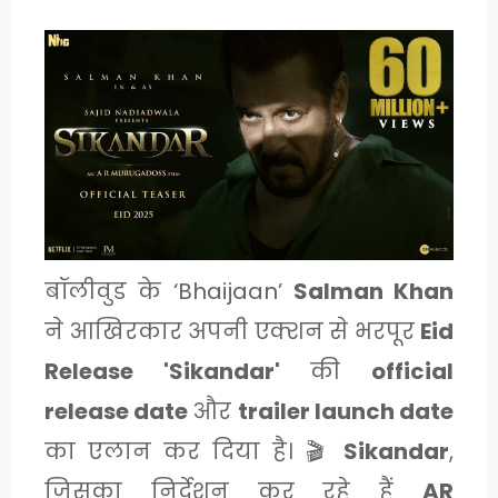
1
C
A
T
E
G
बॉलीवुड के ‘Bhaijaan’
Salman Khan
O
ने आखिरकार अपनी एक्शन से भरपूर
Eid
R
Release 'Sikandar'
की
official
Y
release date
और
trailer launch date
2
का एलान कर दिया है। 🎬
Sikandar
,
जिसका निर्देशन कर रहे हैं
AR