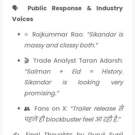
🗣️
Public Response & Industry
Voices
⭐ Rajkummar Rao:
“Sikandar is
massy and classy both.”
🎬 Trade Analyst Taran Adarsh:
“Salman + Eid = History.
Sikandar is looking very
promising.”
👥 Fans on X:
“Trailer release से
पहले ही blockbuster feel आ रही है.”
✍️ Final Thoughts by Guruji Sunil