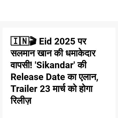
S
n
C
c
O
🇮🇳🎬 Eid 2025 पर
N
सलमान खान की धमाकेदार
T
वापसी! 'Sikandar' की
A
C
Release Date का एलान,
u
T
Trailer 23 मार्च को होगा
रिलीज़
A
B