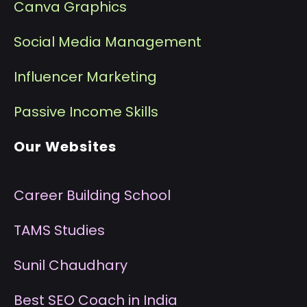
Canva Graphics
Social Media Management
I
nfluencer Marketing
P
assive Income Skills
Our Websites
Career Building School
T
AMS Studies
S
unil Chaudhary
B
est SEO Coach in India