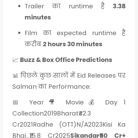
Trailer का runtime है
3.38
minutes
Film का expected runtime है
करीब
2 hours 30 minutes
📈
Buzz & Box Office Predictions
📊 पिछले कुछ सालों में Eid Releases पर
Salman का Performance:
📅 Year🎥 Movie💰 Day 1
Collection2019Bharat₹42.3
Cr2021Radhe (OTT)N/A2023Kisi Ka
Bhai…₹15.8 Cr2025
Sikandar₹50 Cr+