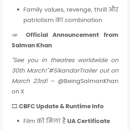
Family values, revenge, thrill और
patriotism का combination
📣
Official Announcement from
Salman Khan
"See you in theatres worldwide on
30th March!"#SikandarTrailer out on
March 23rd!
– @BeingSalmanKhan
on X
🎞️
CBFC Update & Runtime Info
Film को मिला है
UA Certificate